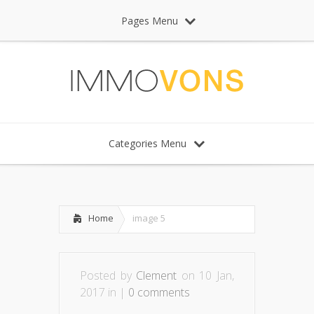
Pages Menu
Categories Menu
Home
image 5
Posted by
Clement
on 10 Jan,
2017 in |
0 comments