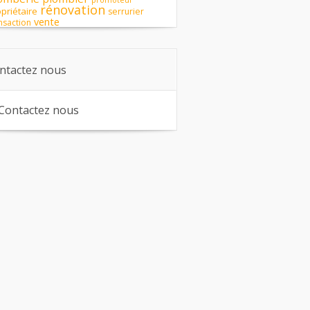
promoteur
rénovation
priétaire
serrurier
vente
nsaction
ntactez nous
Contactez nous