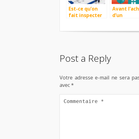
Est-ce qu’on
Avant l’ac
fait inspecter
d’un
un condo?
apparteme
Post a Reply
Votre adresse e-mail ne sera pas
avec
*