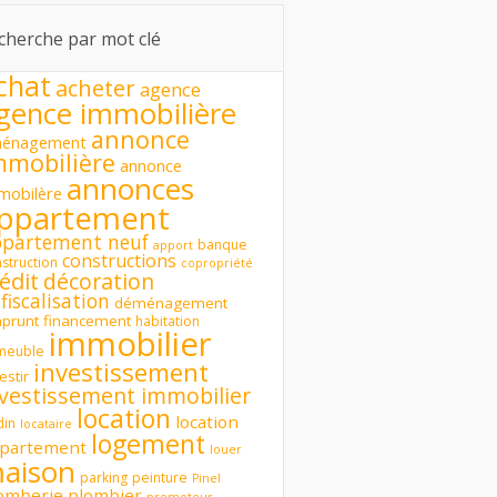
cherche par mot clé
chat
acheter
agence
gence immobilière
annonce
énagement
mmobilière
annonce
annonces
mobilère
ppartement
ppartement neuf
banque
apport
constructions
struction
copropriété
édit
décoration
fiscalisation
déménagement
prunt
financement
habitation
immobilier
meuble
investissement
estir
nvestissement immobilier
location
location
din
locataire
logement
partement
louer
aison
parking
peinture
Pinel
omberie
plombier