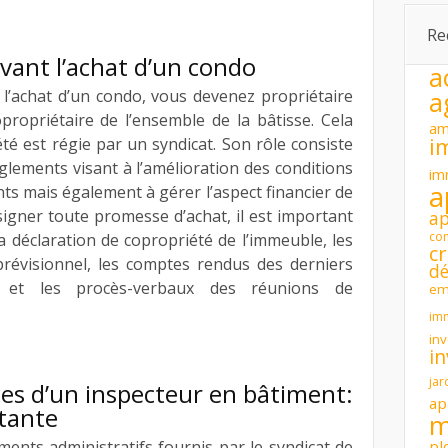
Re
 avant l’achat d’un condo
a
a
 l’achat d’un condo, vous devenez propriétaire
propriétaire de l’ensemble de la bâtisse. Cela
am
i
té est régie par un syndicat. Son rôle consiste
glements visant à l’amélioration des conditions
im
a
nts mais également à gérer l’aspect financier de
e signer toute promesse d’achat, il est important
a
con
a déclaration de copropriété de l’immeuble, les
cr
 prévisionnel, les comptes rendus des derniers
dé
és et les procès-verbaux des réunions de
em
im
inv
i
jar
ces d’un inspecteur en bâtiment:
ap
tante
m
pl
ments administratifs fournis par le syndicat de