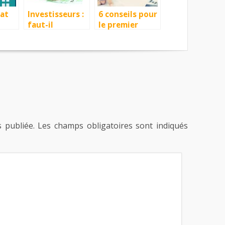
hat
Investisseurs :
6 conseils pour
faut-il
le premier
nt
envisager un
achat d’un
achat
appartement
immobilier
avant les
élections
présidentielles
?
 publiée.
Les champs obligatoires sont indiqués