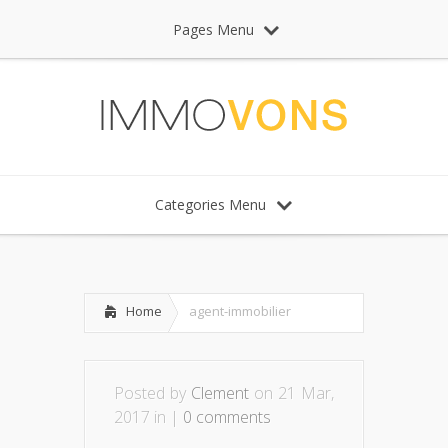
Pages Menu
Categories Menu
Home
agent-immobilier
Posted by
Clement
on 21 Mar,
2017 in |
0 comments