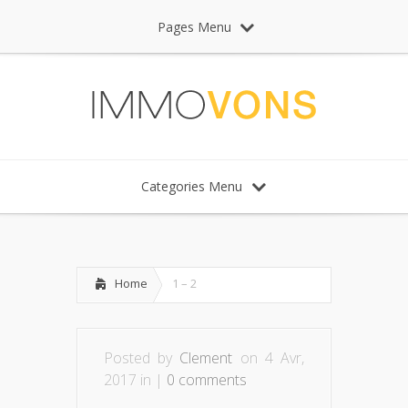
Pages Menu
Categories Menu
Home
1 – 2
Posted by
Clement
on 4 Avr,
2017 in |
0 comments