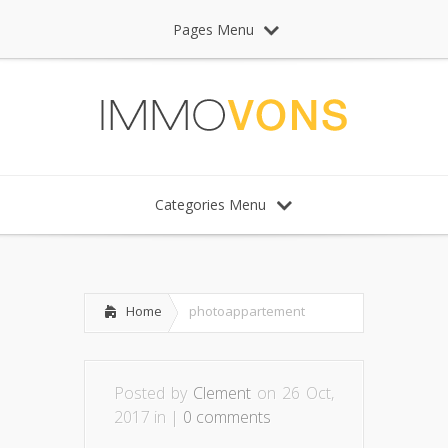
Pages Menu
Categories Menu
Home
photoappartement
Posted by
Clement
on 26 Oct,
2017 in |
0 comments