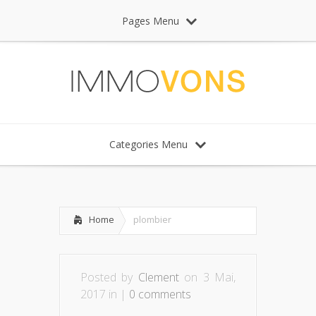
Pages Menu
Categories Menu
Home
plombier
Posted by
Clement
on 3 Mai,
2017 in |
0 comments