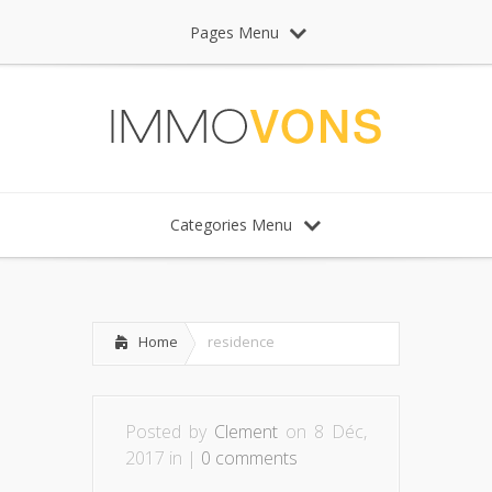
Pages Menu
Categories Menu
Home
residence
Posted by
Clement
on 8 Déc,
2017 in |
0 comments