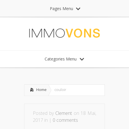
Pages Menu
Categories Menu
Home
couloir
Posted by
Clement
on 18 Mai,
2017 in |
0 comments