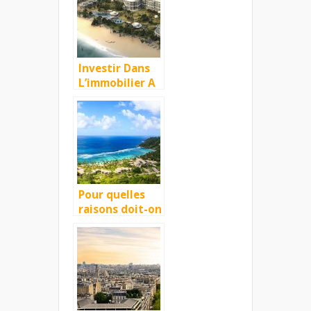
de
l’investissement
à l’étranger
sans risques
Investir Dans
L’immobilier A
Dubai
Pour quelles
raisons doit-on
investir dans
l’immobilier à
l’île Maurice ?