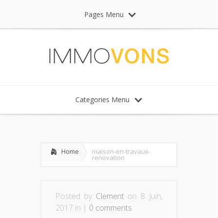
Pages Menu
Categories Menu
Home
maison-en-travaux-
renovation
Posted by
Clement
on 8 Juin,
2017 in |
0 comments