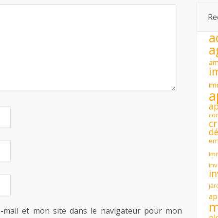
Re
a
a
am
i
im
a
a
con
cr
dé
em
im
inv
i
jar
ap
m
-mail et mon site dans le navigateur pour mon
pl