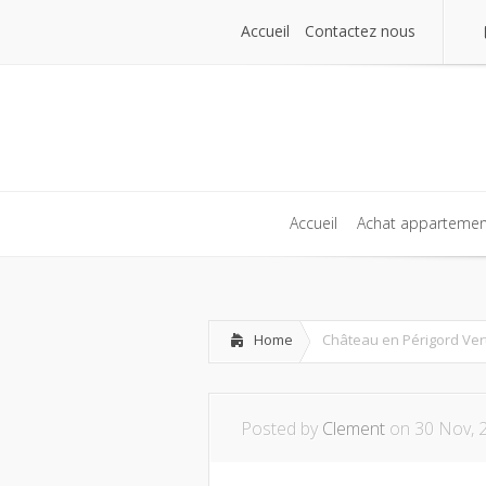
Accueil
Contactez nous
Accueil
Contactez nous
Accueil
Achat appartemen
Accueil
Achat appartemen
Home
Château en Périgord Ver
Posted by
Clement
on 30 Nov, 2