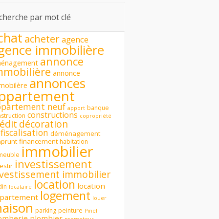
cherche par mot clé
chat
acheter
agence
gence immobilière
annonce
énagement
mmobilière
annonce
annonces
mobilère
ppartement
ppartement neuf
banque
apport
constructions
struction
copropriété
édit
décoration
fiscalisation
déménagement
prunt
financement
habitation
immobilier
meuble
investissement
estir
nvestissement immobilier
location
location
din
locataire
logement
partement
louer
aison
parking
peinture
Pinel
omberie
plombier