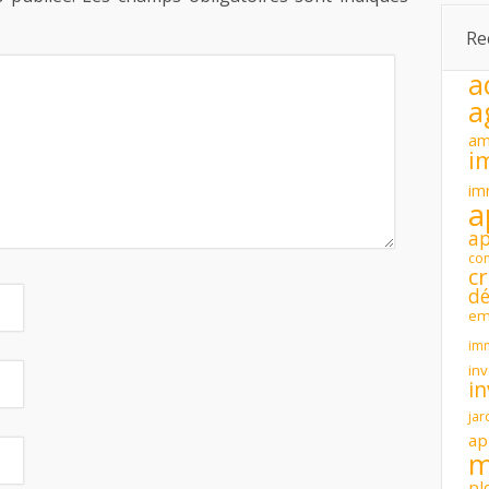
Re
a
a
am
i
im
a
a
con
cr
dé
em
im
inv
i
jar
ap
m
pl