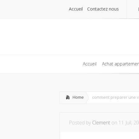
Accueil
Contactez nous
Accueil
Contactez nous
Accueil
Achat appartemen
Accueil
Achat appartemen
Home
comment preparer une vi
Posted by
Clement
on 11 Juil, 2