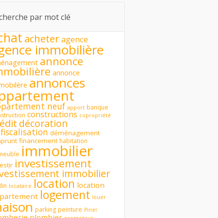
cherche par mot clé
chat
acheter
agence
gence immobilière
annonce
énagement
mmobilière
annonce
annonces
mobilère
ppartement
ppartement neuf
banque
apport
constructions
struction
copropriété
édit
décoration
fiscalisation
déménagement
prunt
financement
habitation
immobilier
meuble
investissement
estir
nvestissement immobilier
location
location
din
locataire
logement
partement
louer
aison
parking
peinture
Pinel
omberie
plombier