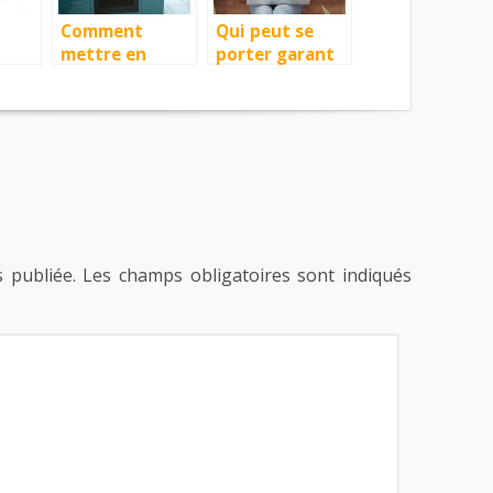
Comment
Qui peut se
mettre en
porter garant
ire
location une
d’une location
e
maison ou un
d’appartement
?
appartement ?
?
 publiée.
Les champs obligatoires sont indiqués