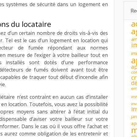
n des systèmes de sécurité dans un logement en
Re
a
ons du locataire
a
sez d’un certain nombre de droits vis-à-vis des
am
r. Tel est le cas d’un logement en location qui
i
tecteur de fumée répondant aux normes
im
n mesure de l’exiger à votre bailleur tout en
a
ls installés sont dotés d’une performance
a
 détecteurs de fumés doivent avant tout être
con
cr
capables de traquer tout début d’incendie afin
dé
ie.
em
étaire n’est contraint en aucun cas d’installer
im
inv
n location. Toutefois, vous avez la possibilité
i
ropres moyens sans altérer à l’état initial du
jar
ndispensable d’aviser votre bailleur sur votre
ap
informer. Dans le cas où il vous offre l’achat et
m
ous aurez comme obligation de les entretenir et
pl