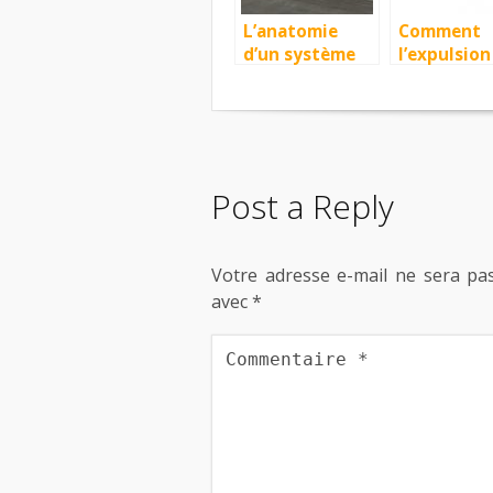
L’anatomie
Comment
d’un système
l’expulsion
de verrouillage
d’un locata
et de porte
devra-t-ell
commercial
s’exécuter 
Post a Reply
Votre adresse e-mail ne sera pas
avec
*