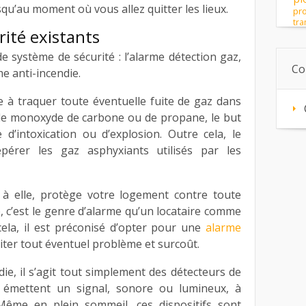
squ’au moment où vous allez quitter les lieux.
pro
tra
rité existants
 de système de sécurité : l’alarme détection gaz,
Co
me anti-incendie.
e à traquer toute éventuelle fuite de gaz dans
e de monoxyde de carbone ou de propane, le but
e d’intoxication ou d’explosion. Outre cela, le
érer les gaz asphyxiants utilisés par les
t à elle, protège votre logement contre toute
té, c’est le genre d’alarme qu’un locataire comme
cela, il est préconisé d’opter pour une
alarme
ter tout éventuel problème et surcoût.
ie, il s’agit tout simplement des détecteurs de
s émettent un signal, sonore ou lumineux, à
Même en plein sommeil, ces dispositifs sont