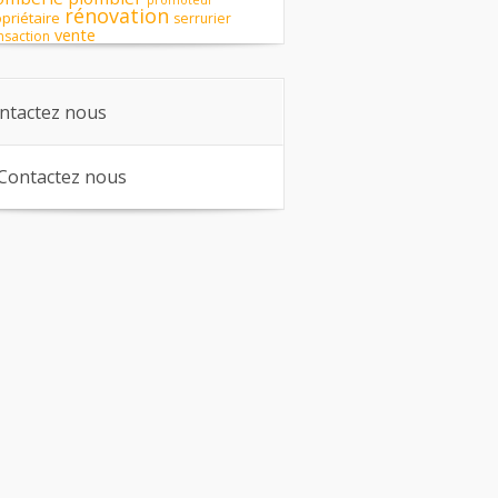
promoteur
rénovation
priétaire
serrurier
vente
nsaction
ntactez nous
Contactez nous