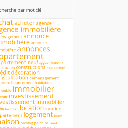
cherche par mot clé
chat
acheter
agence
gence immobilière
annonce
énagement
mmobilière
annonce
annonces
mobilère
ppartement
ppartement neuf
banque
apport
constructions
struction
copropriété
édit
décoration
fiscalisation
déménagement
prunt
financement
habitation
immobilier
meuble
investissement
estir
nvestissement immobilier
location
location
din
locataire
logement
partement
louer
aison
parking
peinture
Pinel
omberie
plombier