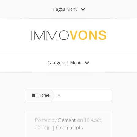
Pages Menu
Categories Menu
Home
A
Posted by
Clement
on 16 Août,
2017 in |
0 comments