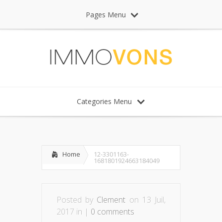
Pages Menu
Categories Menu
Home
12-3301163-
1681801924663184049
Posted by
Clement
on 13 Juil,
2017 in |
0 comments