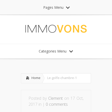
Pages Menu
Categories Menu
Home
Le-golfe-chambre-1
Posted by
Clement
on 17 Oct,
2017 in |
0 comments