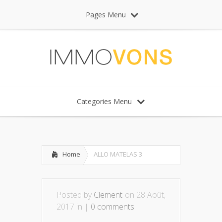
Pages Menu
Categories Menu
Home
ALLO MATELAS 3
Posted by
Clement
on 28 Août,
2017 in |
0 comments