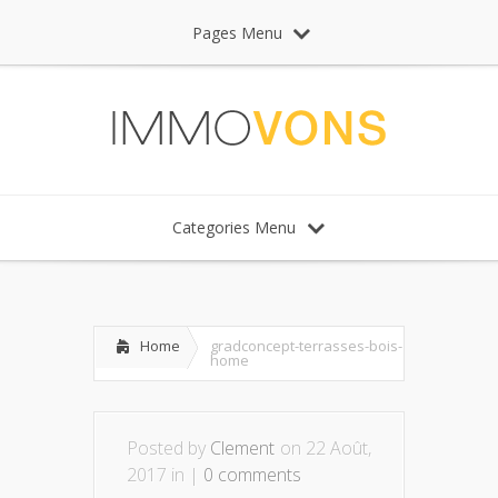
Pages Menu
Categories Menu
Home
gradconcept-terrasses-bois-
home
Posted by
Clement
on 22 Août,
2017 in |
0 comments