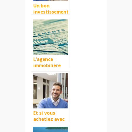
Un bon
investissement
avec une
agence
immobilière
L’agence
immobilière
avec ses
annonces
immobilières
Et si vous
achetiez avec
une agence
immobilière ?