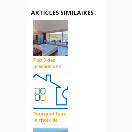
ARTICLES SIMILAIRES :
Top 3 des
précautions
pour choisir
votre
logement lors
de vos
vacances en
famille à
Valinco
Pourquoi faire
le choix de
prendre un