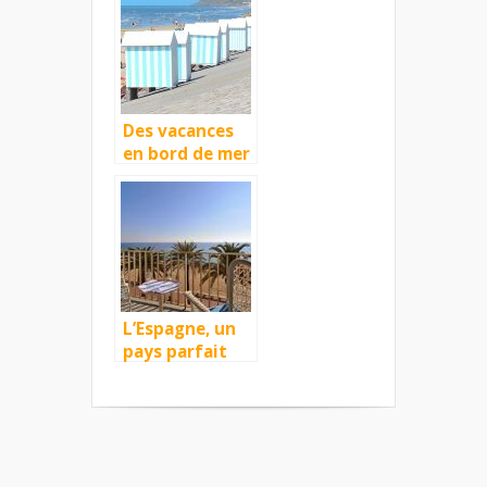
appartement
en location à
Béziers ?
Des vacances
en bord de mer
avec la
location
appartement
Hardelot !
L’Espagne, un
pays parfait
pour faire des
vacances