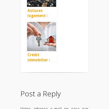
Astuces
logement :
dénicher
facilement une
résidence à
Shanghai
Crédit
immobilier :
des conseils
pour dénicher
le meilleur
taux
Post a Reply
Votre adresse e-mail ne sera pas