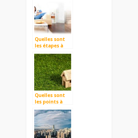
Quelles sont
les étapes à
suivre pour
renégocier un
crédit
immobilier ?
Quelles sont
les points à
vérifier avant
d’acheter votre
nouveau
logement ?