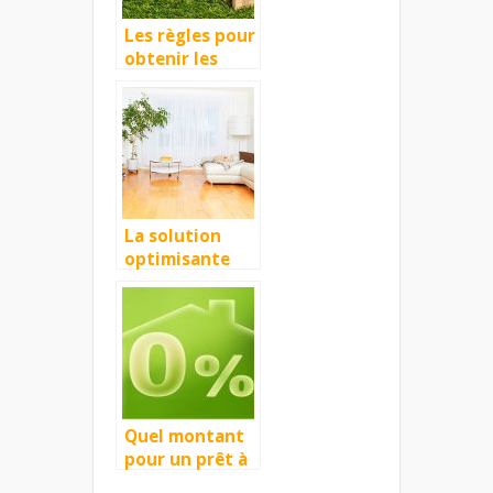
Les règles pour
obtenir les
meilleures
conditions de
crédit
La solution
optimisante
pour la
perception de
revenus
immobiliers
Quel montant
pour un prêt à
taux zéro ?