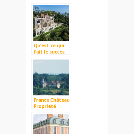
les bons plans
pour investir
en 2017
Qu’est-ce qui
fait le succès
des ventes
d’immobilier
entre
particuliers en
France par
rapport à
l’étranger ?
France Château
Propriété